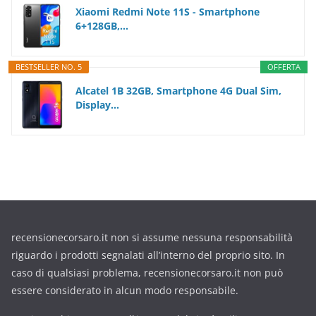
Xiaomi Redmi Note 11S - Smartphone
6+128GB,...
BESTSELLER NO. 5
OFFERTA
Alcatel 1B 32GB, Smartphone 4G Dual Sim,
Display...
recensionecorsaro.it non si assume nessuna responsabilità
riguardo i prodotti segnalati all’interno del proprio sito. In
caso di qualsiasi problema, recensionecorsaro.it non può
essere considerato in alcun modo responsabile.