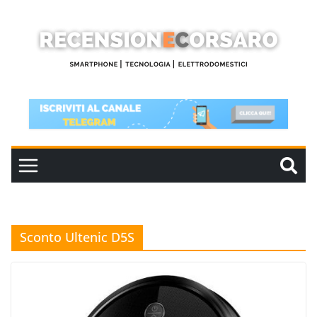
Salta
al
contenuto
Sconto Ultenic D5S