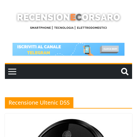
Salta
al
contenuto
Recensione Ultenic D5S