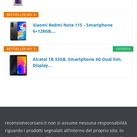
BESTSELLER NO. 4
Xiaomi Redmi Note 11S - Smartphone
6+128GB,...
BESTSELLER NO. 5
OFFERTA
Alcatel 1B 32GB, Smartphone 4G Dual Sim,
Display...
recensionecorsaro.it non si assume nessuna responsabilità
riguardo i prodotti segnalati all’interno del proprio sito. In