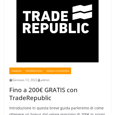
OMAGGI
PROMOZIONI
SENZA CATEGORIA
Gennaio 13, 2022
admin
Fino a 200€ GRATIS con
TradeRepublic
Introduzione In questa breve guida parleremo di come
ottenere un bonus dal valore massimo di 200€ in azioni